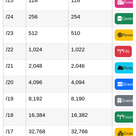
/25
128
126
Enterp
/24
256
254
Centre
/23
512
510
Reven
/22
1,024
1,022
FAI
/21
2,048
2,046
Nuage 
/20
4,096
4,094
Grand 
/19
8,192
8,190
Grand 
/18
16,384
16,382
Fourni
/17
32,768
32,766
Grand