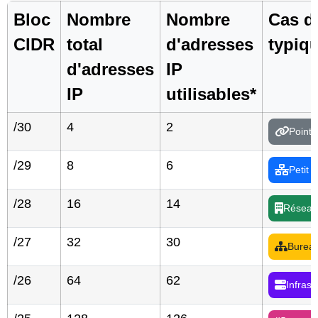
Bloc
Nombre
Nombre
Cas d'
CIDR
total
d'adresses
typiq
d'adresses
IP
IP
utilisables*
/30
4
2
Point 
/29
8
6
Petit 
/28
16
14
Réseau 
/27
32
30
Burea
/26
64
62
Infrast