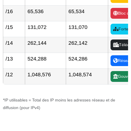
/16
65,536
65,534
Bloc d
/15
131,072
131,070
Forte
/14
262,144
262,142
Téléc
/13
524,288
524,286
Réseau
/12
1,048,576
1,048,574
Gouver
*IP utilisables = Total des IP moins les adresses réseau et de
diffusion (pour IPv4)